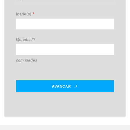
Idade(s)
*
Quantas*?
com idades
AVANÇAR