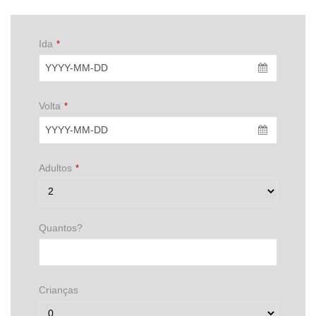
Ida
*
Volta
*
Adultos
*
Quantos?
Crianças