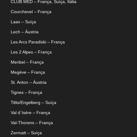
CLUB MED – França, Suíça, Itália
Courchevel – França
Laax – Suíça
Lech – Áustria
Les Arcs Paradiski – França
Les 2 Alpes – França
Meribel – França
Megève – França
St. Anton – Áustria
Tignes – França
Titlis/Engelberg – Suíça
Val d´Isére – França
Val-Thorens – França
Zermatt – Suíça