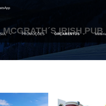
atsApp
MCGRATH´S IRISH PUB
 SUL
PROMOÇÕES
ORÇAMENTOS
Materi