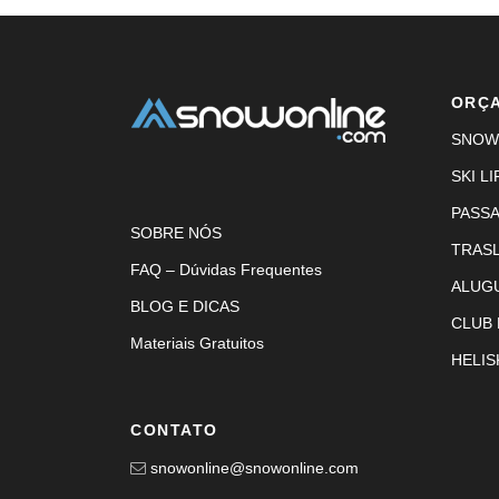
ORÇ
SNOW
SKI LI
PASS
SOBRE NÓS
TRAS
FAQ – Dúvidas Frequentes
ALUG
BLOG E DICAS
CLUB
Materiais Gratuitos
HELIS
CONTATO
snowonline@snowonline.com