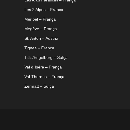
Les Arcs Paradiski – França
Les 2 Alpes – França
Meribel – França
Megève – França
St. Anton – Áustria
Tignes – França
Titlis/Engelberg – Suíça
Val d´Isére – França
Val-Thorens – França
Zermatt – Suíça