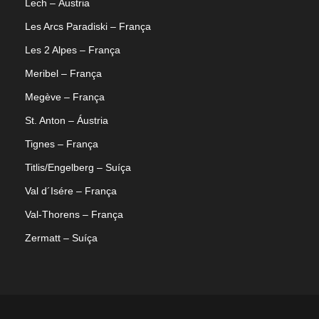
Lech – Áustria
Les Arcs Paradiski – França
Les 2 Alpes – França
Meribel – França
Megève – França
St. Anton – Áustria
Tignes – França
Titlis/Engelberg – Suíça
Val d´Isére – França
Val-Thorens – França
Zermatt – Suíça