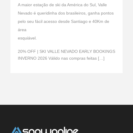
A maior estação de ski da América do Sul, Valle
Nevado é queridinha dos brasileiros, ganha pontos
pelo seu fácil acesso desde Santiago e 40Km de
área
esquiável.
20% OFF | SKI VALLE NEVADO EARLY BOOKINGS
INVERNO 2026 Válido nas compras feitas […]