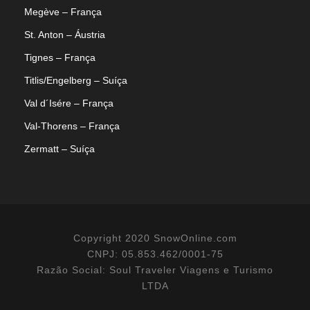
Megève – França
St. Anton – Áustria
Tignes – França
Titlis/Engelberg – Suíça
Val d´Isére – França
Val-Thorens – França
Zermatt – Suíça
Copyright 2020 SnowOnline.com
CNPJ: 05.853.462/0001-75
Razão Social: Soul Traveler Viagens e Turismo
LTDA