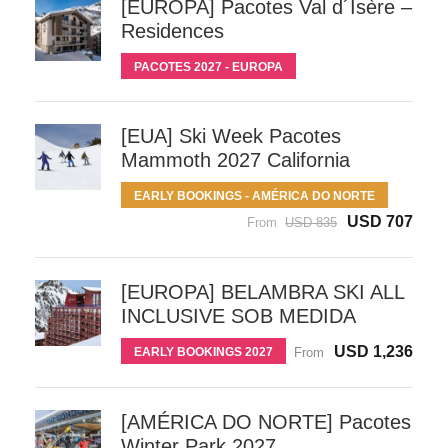
[EUROPA] Pacotes Val d´Isère –
Residences
PACOTES 2027 - EUROPA
[EUA] Ski Week Pacotes
Mammoth 2027 California
EARLY BOOKINGS - AMÉRICA DO NORTE
USD 707
From
USD 835
[EUROPA] BELAMBRA SKI ALL
INCLUSIVE SOB MEDIDA
USD 1,236
EARLY BOOKINGS 2027
From
[AMÉRICA DO NORTE] Pacotes
Winter Park 2027