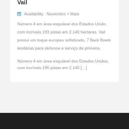
Vail
Availability : Novembro > Maio
Número 4 em área esquiável dos Estados Unido,
com incríveis 193 pistas em 2.140 hectares. Vail
possui um toque europeu sofisticado, 7 Back Bowls
lendárias para ski/snow e serviço de primeira.
Número 4 em área esquiável dos Estados Unidos,
com incríveis 195 pistas em 2.140 […]