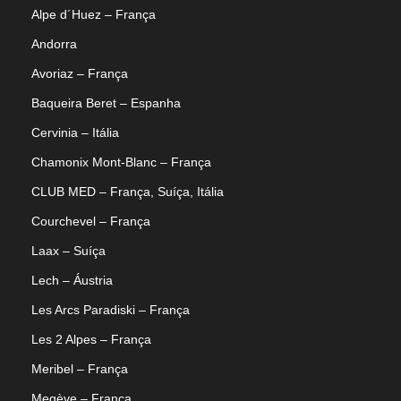
Alpe d´Huez – França
Andorra
Avoriaz – França
Baqueira Beret – Espanha
Cervinia – Itália
Chamonix Mont-Blanc – França
CLUB MED – França, Suíça, Itália
Courchevel – França
Laax – Suíça
Lech – Áustria
Les Arcs Paradiski – França
Les 2 Alpes – França
Meribel – França
Megève – França