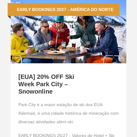
EARLY BOOKINGS 2027 - AMÉRICA DO NORTE
[EUA] 20% OFF Ski
Week Park City –
Snowonline
Park City é a maior estação de ski dos EUA.
Ademais, é uma cidade histórica de mineração com
diversas atividades além-ski.
EARLY BOOKINGS 26/27 - Valores de Hotel + Ski