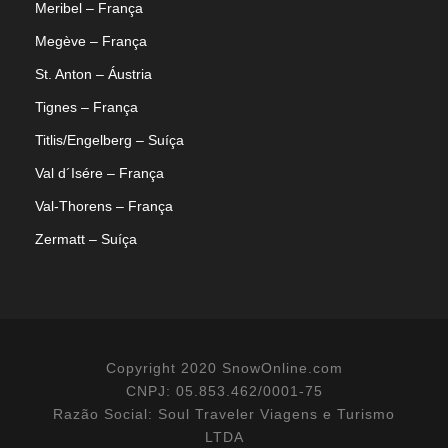
Meribel – França
Megève – França
St. Anton – Áustria
Tignes – França
Titlis/Engelberg – Suíça
Val d´Isére – França
Val-Thorens – França
Zermatt – Suíça
Copyright 2020 SnowOnline.com
CNPJ: 05.853.462/0001-75
Razão Social: Soul Traveler Viagens e Turismo
LTDA