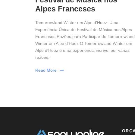
Alpes Franceses
Tomorrowland Winter em Alpe d'Huez: Uma
Experiência Única de Festival de Música nos Alpes
Franceses Razões para Participar do Tomorrowland
Winter em Alpe d'Huez O Tomorrowland Winter em
Alpe d'Huez é uma experiência incrível por várias
razões:
Read More
ORÇ