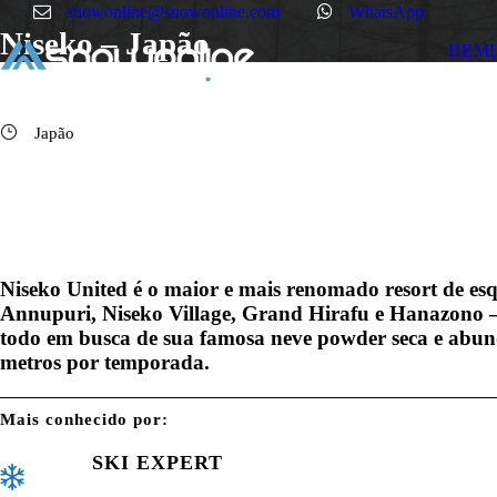
snowonline@snowonline.com
WhatsApp
Niseko – Japão
HEMI
Japão
Niseko United
é o
maior e mais renomado resort de esq
Annupuri, Niseko Village, Grand Hirafu e Hanazono
–
todo em busca de sua famosa
neve powder seca e abu
metros por temporada
.
Mais conhecido por:
SKI EXPERT