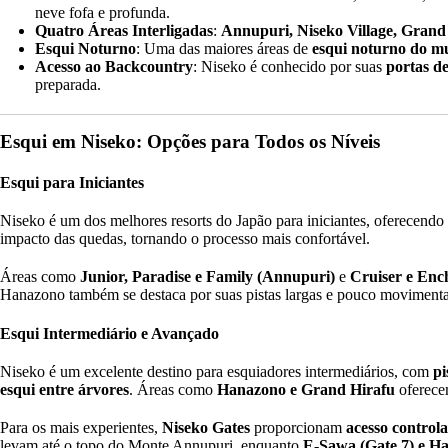
neve fofa e profunda.
Quatro Áreas Interligadas
:
Annupuri, Niseko Village, Grand
Esqui Noturno
: Uma das maiores áreas de
esqui noturno do 
Acesso ao Backcountry
: Niseko é conhecido por suas
portas de
preparada.
Esqui em Niseko: Opções para Todos os Níveis
Esqui para Iniciantes
Niseko é um dos melhores resorts do Japão para iniciantes, oferecendo
impacto das quedas, tornando o processo mais confortável.
Áreas como
Junior, Paradise e Family (Annupuri)
e
Cruiser e Enc
Hanazono também se destaca por suas pistas largas e pouco movimen
Esqui Intermediário e Avançado
Niseko é um excelente destino para esquiadores intermediários, com
pi
esqui entre árvores
. Áreas como
Hanazono e Grand Hirafu
oferecem
Para os mais experientes,
Niseko Gates
proporcionam
acesso control
levam até o topo do Monte Annupuri, enquanto
E-Sawa (Gate 7) e Ha