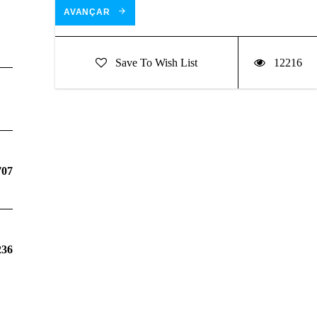
AVANÇAR
Save To Wish List
12216
707
236