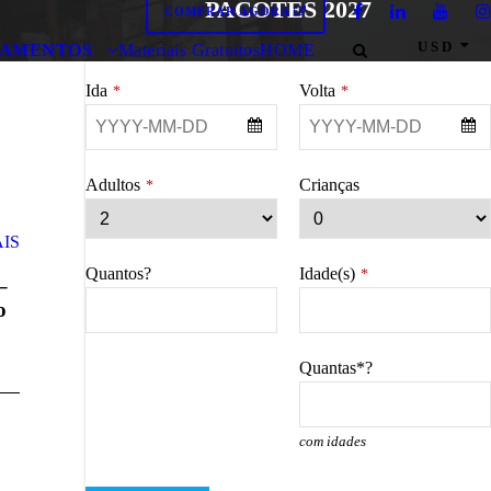
PACOTES 2027
COMPRAR AGORA
USD
AMENTOS
Materiais Gratuitos
HOME
Ida
Volta
*
*
Adultos
Crianças
*
IS
Quantos?
Idade(s)
*
–
o
Quantas*?
com idades