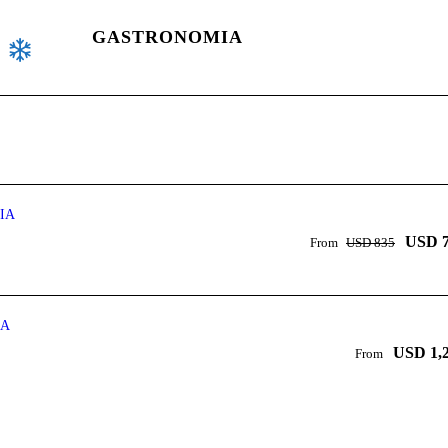
GASTRONOMIA
IA
USD 
From
USD 835
DA
USD 1,
From
D MORE