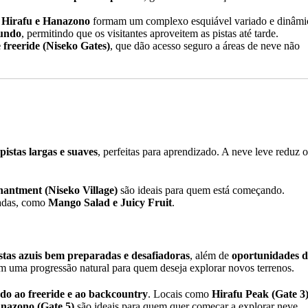
 Hirafu e Hanazono
formam um complexo esquiável variado e dinâmi
mundo
, permitindo que os visitantes aproveitem as pistas até tarde.
 freeride (Niseko Gates)
, que dão acesso seguro a áreas de neve não
pistas largas e suaves
, perfeitas para aprendizado. A neve leve reduz o
hantment (Niseko Village)
são ideais para quem está começando.
tadas, como
Mango Salad e Juicy Fruit
.
stas azuis bem preparadas e desafiadoras
, além de
oportunidades d
 uma progressão natural para quem deseja explorar novos terrenos.
ado ao freeride e ao backcountry
. Locais como
Hirafu Peak (Gate 3
nazono (Gate 5)
são ideais para quem quer começar a explorar neve