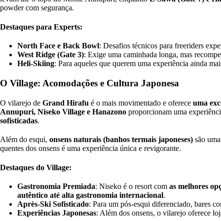
powder com segurança.
Destaques para Experts:
North Face e Back Bowl
: Desafios técnicos para freeriders expe
West Ridge (Gate 3)
: Exige uma caminhada longa, mas recomp
Heli-Skiing
: Para aqueles que querem uma experiência ainda mais
O Village: Acomodações e Cultura Japonesa
O vilarejo de
Grand Hirafu
é o mais movimentado e oferece
uma exce
Annupuri, Niseko Village e Hanazono
proporcionam uma experiência
sofisticadas
.
Além do esqui,
onsens naturais (banhos termais japoneses)
são uma 
quentes dos onsens é uma experiência única e revigorante.
Destaques do Village:
Gastronomia Premiada
: Niseko é o resort com
as melhores op
autêntico até alta gastronomia internacional
.
Après-Ski Sofisticado
: Para um pós-esqui diferenciado, bares 
Experiências Japonesas
: Além dos onsens, o vilarejo oferece loj