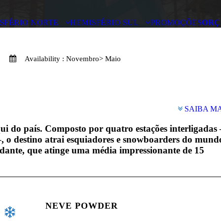
SFÉRIO NORTE
HEMISFÉRIO SUL
PROMOÇÕES
ORÇ
Availability : Novembro> Maio
SAIBA MA
ui do país
. Composto por quatro estações interligadas 
, o destino atrai esquiadores e snowboarders do mund
ndante
, que atinge uma média impressionante de
15
NEVE POWDER