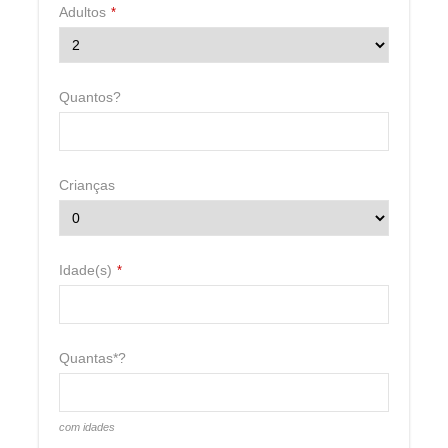
Adultos
*
Quantos?
BASE:
3.025
metros
TOPO:
3.670
metros
Crianças
DROP VERTICAL:
810 metros
Idade(s)
*
PISTAS:
40
MEIOS DE ELEVAÇÃO:
18
Quantas*?
com idades