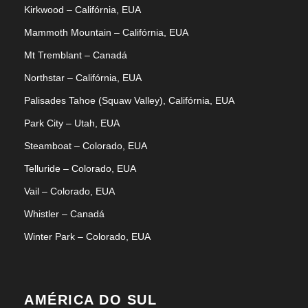
Kirkwood – Califórnia, EUA
Mammoth Mountain – Califórnia, EUA
Mt Tremblant – Canadá
Northstar – Califórnia, EUA
Palisades Tahoe (Squaw Valley), Califórnia, EUA
Park City – Utah, EUA
Restaurantes
Steamboat – Colorado, EUA
Telluride – Colorado, EUA
Vail – Colorado, EUA
Whistler – Canadá
Winter Park – Colorado, EUA
Planejando sua snowtrip?
Peça um orçamento agora mesmo
AMÉRICA DO SUL