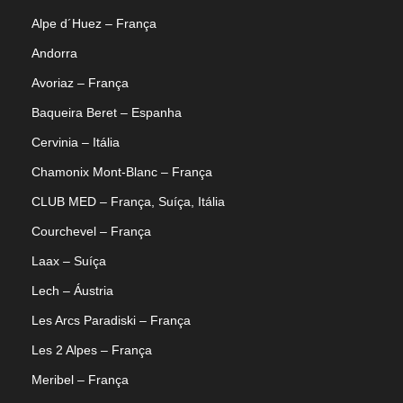
Alpe d´Huez – França
Andorra
Avoriaz – França
Baqueira Beret – Espanha
Cervinia – Itália
Chamonix Mont-Blanc – França
CLUB MED – França, Suíça, Itália
Courchevel – França
Laax – Suíça
Corralco ou Valle Nevado: qual
Lech – Áustria
estação escolher no Chile?
Les Arcs Paradiski – França
Compare Corralco e Valle Nevado e descubra qual
Les 2 Alpes – França
combina com seu estilo: acesso, neve, pistas,
Meribel – França
hospedagem e perfil de viagem.