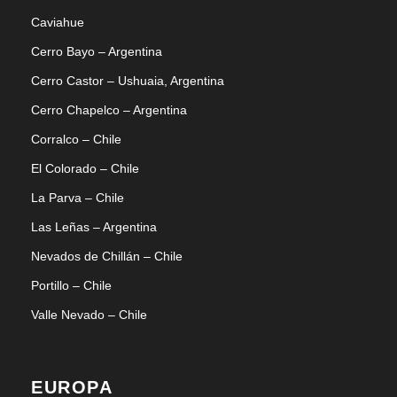
Caviahue
EU QUERO
Cerro Bayo – Argentina
Cerro Castor – Ushuaia, Argentina
Cerro Chapelco – Argentina
Corralco – Chile
Tabela comparativa
El Colorado – Chile
La Parva – Chile
NA DÚVIDA AINDA? COMPARE AQUI AS
Las Leñas – Argentina
MONTANHAS!
Nevados de Chillán – Chile
Portillo – Chile
Valle Nevado – Chile
Blog & Dicas
EUROPA