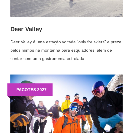
Deer Valley
Deer Valley é uma estação voltada “only for skiers” e preza
21%
pelos mimos na montanha para esquiadores, além de
EXPERT
contar com uma gastronomia estrelada.
PACOTES 2027
Sobre
Está entre os mais modernos e aconchegantes ski resorts
da América do Sul. Planejado em seus mínimos detalhes
para proporcionar sempre o melhor, o Valle Nevado conta
com um moderno sistema de fabricação de neve.