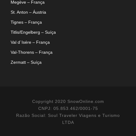
Megève – França
St. Anton – Áustria
READ MORE
Tignes – França
Titlis/Engelberg – Suíça
Val d´Isére – França
Val-Thorens – França
Zermatt – Suíça
O que é o après-ski? | Snowonline
Copyright 2020 SnowOnline.com
Descubra o que é après-ski, quais são as melhores
CNPJ: 05.853.462/0001-75
estações de esqui para aproveitar essa experiência e
Razão Social: Soul Traveler Viagens e Turismo
como tornar sua viagem de neve ainda mais
LTDA
inesquecível.