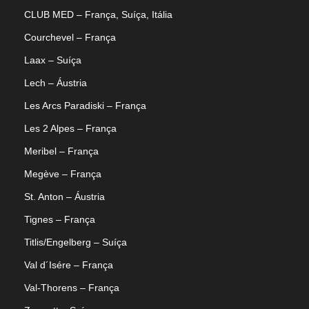
CLUB MED – França, Suíça, Itália
Courchevel – França
Laax – Suíça
Lech – Áustria
Les Arcs Paradiski – França
Les 2 Alpes – França
Meribel – França
Megève – França
St. Anton – Áustria
Tignes – França
Titlis/Engelberg – Suíça
Val d´Isére – França
Val-Thorens – França