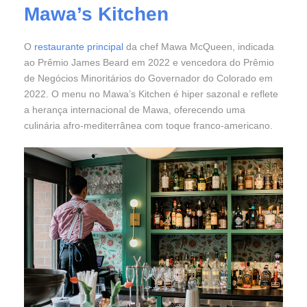
Mawa’s Kitchen
O
restaurante principal
da chef Mawa McQueen, indicada
ao Prêmio James Beard em 2022 e vencedora do Prêmio
de Negócios Minoritários do Governador do Colorado em
2022. O menu no Mawa’s Kitchen é hiper sazonal e reflete
a herança internacional de Mawa, oferecendo uma
culinária afro-mediterrânea com toque franco-americano.