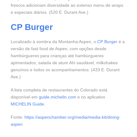
frescos adicionam diversidade ao extenso menu de wraps
e especiais diários. (520 E. Durant Ave.)
CP Burger
Localizado à sombra da Montanha Aspen, o
CP Burge
r é a
versão de fast food de Aspen, com opções desde
hambúrgueres para crianças até hambúrgueres
apimentados, salada de atum Ahi saudável, milkshakes
genuínos e todos os acompanhamentos. (433 E. Durant
Ave.)
A lista completa de restaurantes do Colorado está
disponível em
guide.michelin.com
e no aplicativo
MICHELIN Guide
.
Fonte:
https://aspenchamber.org/media/media-kit/dining-
aspen