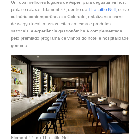
Um dos melhores lugares de Aspen para degustar vinhos,
jantar e relaxar. Element 47, dentro de
The Little Nell,
serve
culinária contemporânea do Colorado, enfatizando carne
de wagyu local, massas feitas em casa e produtos
sazonais. A experiência gastronômica é complementada
pelo premiado programa de vinhos do hotel e hospitalidade
genuína.
Element 47, no The Little Nell