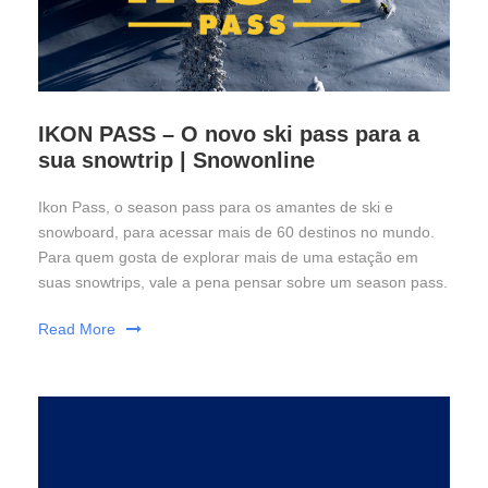
IKON PASS – O novo ski pass para a
sua snowtrip | Snowonline
Ikon Pass, o season pass para os amantes de ski e
snowboard, para acessar mais de 60 destinos no mundo.
Para quem gosta de explorar mais de uma estação em
suas snowtrips, vale a pena pensar sobre um season pass.
Read More