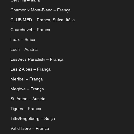
Chamonix Mont-Blanc – França
CLUB MED – França, Suíça, Itália
Courchevel – França
Laax – Suíça
Lech – Áustria
Les Arcs Paradiski – França
Les 2 Alpes – França
Meribel – França
Megève – França
St. Anton – Áustria
Tignes – França
Titlis/Engelberg – Suíça
Val d´Isére – França