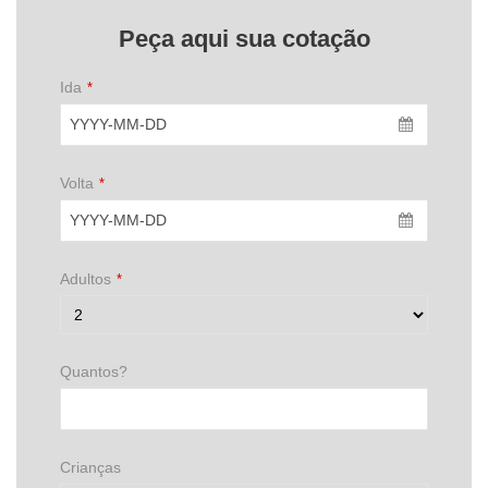
Peça aqui sua cotação
Ida
*
Volta
*
Adultos
*
Quantos?
Crianças