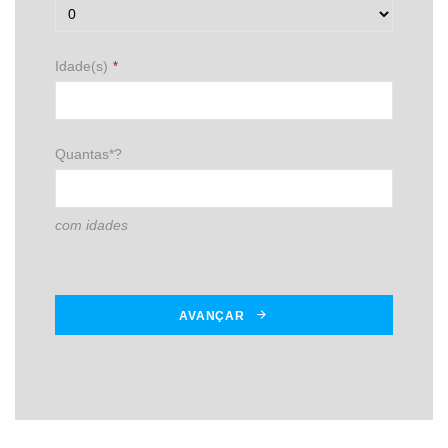
Idade(s)
*
Quantas*?
com idades
AVANÇAR