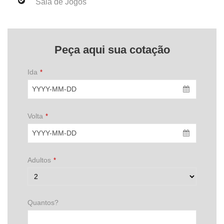
Sala de Jogos
Peça aqui sua cotação
Ida
*
Volta
*
Adultos
*
Quantos?