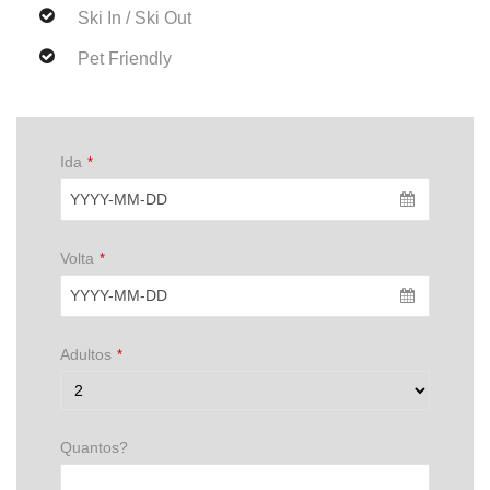
Ski In / Ski Out
Pet Friendly
Ida
*
Volta
*
Adultos
*
Quantos?