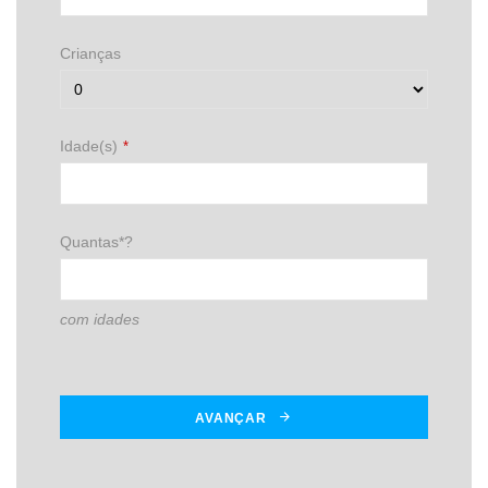
Crianças
Idade(s)
*
Quantas*?
com idades
AVANÇAR