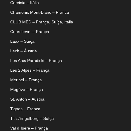
Cervinia – Itália
Chamonix Mont-Blanc – França
CLUB MED – França, Suíça, Itália
Courchevel – França
Laax – Suíça
Lech – Áustria
Les Arcs Paradiski – França
Les 2 Alpes – França
Meribel – França
Megève – França
St. Anton – Áustria
Tignes – França
Titlis/Engelberg – Suíça
Val d´Isére – França