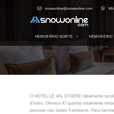
snowonline@snowonline.com
Wh
HEMISFÉRIO NORTE
HEMISFÉRIO
O HOTEL LE VAL D’ISERE Idealmente localiz
d’Isère. Oferece 47 quartos totalmente ren
pessoas nas Suítes Familiares. Para famíl