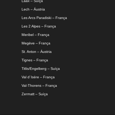
Laax – Suíça
Lech – Áustria
Les Arcs Paradiski – França
Les 2 Alpes – França
Meribel – França
Megève – França
St. Anton – Áustria
Tignes – França
Titlis/Engelberg – Suíça
Val d´Isére – França
Val-Thorens – França
Zermatt – Suíça