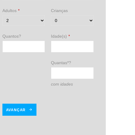
Adultos
Crianças
*
Quantos?
Idade(s)
*
Quantas*?
com idades
AVANÇAR