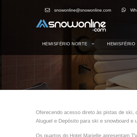
snowonline@snowonline.com
Wh
HEMISFÉRIO NORTE
HEMISFÉRIO
Oferecendo acesso direto às pistas de ski,
Aluguel e Depósito para ski e snowboard e u
Os quartos do Hotel Marielle apresentam TV 