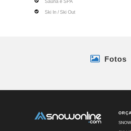
Sauna e SPA
Ski In / Ski Out
Fotos
ORÇ
SNOW