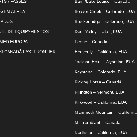
FTS / PASSES
Banff/Lake Louise – Canadá
AGEM AÉREA
Beaver Creek – Colorado, EUA
LADOS
Breckenridge – Colorado, EUA
UEL DE EQUIPAMENTOS
Deer Valley – Utah, EUA
 MED EUROPA
Fernie – Canadá
KI CANADÁ LASTFRONTIER
Heavenly – Califórnia, EUA
Jackson Hole – Wyoming, EUA
Keystone – Colorado, EUA
Kicking Horse – Canadá
Killington – Vermont, EUA
Kirkwood – Califórnia, EUA
Mammoth Mountain – Califórnia
Mt Tremblant – Canadá
Northstar – Califórnia, EUA