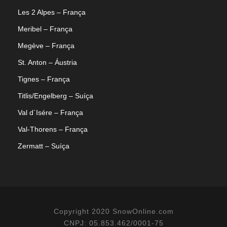
Les 2 Alpes – França
Meribel – França
Megève – França
St. Anton – Áustria
Tignes – França
Titlis/Engelberg – Suíça
Val d´Isére – França
Val-Thorens – França
Zermatt – Suíça
Copyright 2020 SnowOnline.com
CNPJ: 05.853.462/0001-75