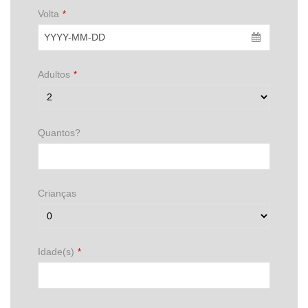
Volta
*
Adultos
*
Quantos?
Crianças
Idade(s)
*