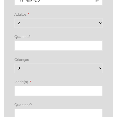
Adultos
*
Quantos?
Crianças
Idade(s)
*
Quantas*?