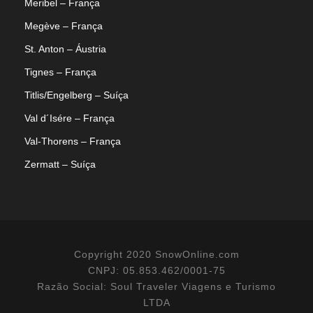
Meribel – França
Megève – França
St. Anton – Áustria
Tignes – França
Titlis/Engelberg – Suíça
Val d´Isére – França
Val-Thorens – França
Zermatt – Suíça
Copyright 2020 SnowOnline.com
CNPJ: 05.853.462/0001-75
Razão Social: Soul Traveler Viagens e Turismo
LTDA