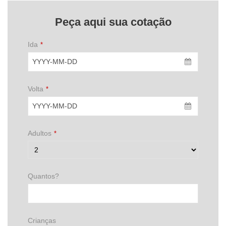
Peça aqui sua cotação
Ida
*
Volta
*
Adultos
*
Quantos?
Crianças