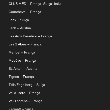
CLUB MED – França, Suíça, Itália
Courchevel – França
Laax – Suíça
Lech – Áustria
Les Arcs Paradiski – França
Les 2 Alpes – França
Meribel – França
Megève – França
St. Anton – Áustria
Tignes – França
Titlis/Engelberg – Suíça
Val d´Isére – França
Val-Thorens – França
Zermatt – Suíça