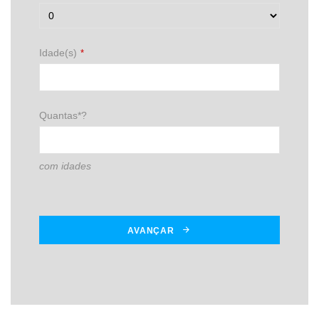
Idade(s)
*
Quantas*?
com idades
AVANÇAR