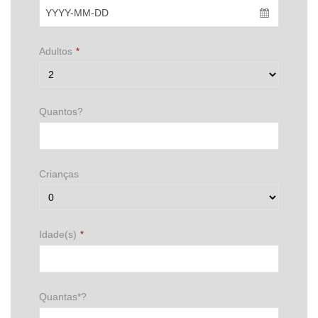
Adultos
*
Quantos?
Crianças
Idade(s)
*
Quantas*?