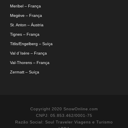
Meribel – França
Megève – França
St. Anton – Áustria
Tignes – França
Titlis/Engelberg – Suíça
Val d´Isére – França
Val-Thorens – França
Zermatt – Suíça
Copyright 2020 SnowOnline.com
CNPJ: 05.853.462/0001-75
Razão Social: Soul Traveler Viagens e Turismo