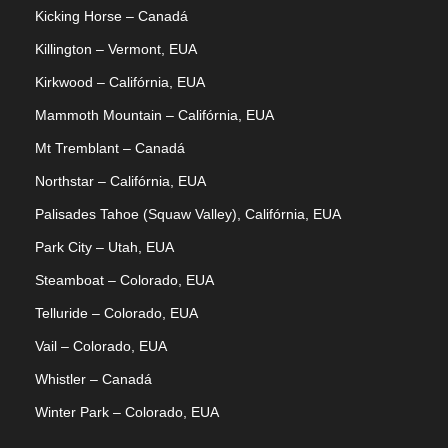
Kicking Horse – Canadá
Killington – Vermont, EUA
Kirkwood – Califórnia, EUA
Consulte valores para outras datas.
Mammoth Mountain – Califórnia, EUA
Preços sujeito à disponibilidade e alteração sem aviso
Mt Tremblant – Canadá
prévio. Não inclui taxas. Fotos meramente ilustrativas.
Northstar – Califórnia, EUA
Palisades Tahoe (Squaw Valley), Califórnia, EUA
Park City – Utah, EUA
Steamboat – Colorado, EUA
Telluride – Colorado, EUA
Vail – Colorado, EUA
Whistler – Canadá
Winter Park – Colorado, EUA