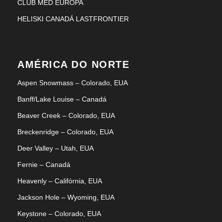
CLUB MED EUROPA
HELISKI CANADÁ LASTFRONTIER
AVORIAZ - Les Cimes du
Soleil
AMÉRICA DO NORTE
Aspen Snowmass – Colorado, EUA
LES 2 ALPES - Les Cretes
Banff/Lake Louise – Canadá
Beaver Creek – Colorado, EUA
LES ARCS - Hotel du Golf
Breckenridge – Colorado, EUA
Deer Valley – Utah, EUA
Fernie – Canadá
RESERVE AGORA
Heavenly – Califórnia, EUA
Jackson Hole – Wyoming, EUA
Keystone – Colorado, EUA