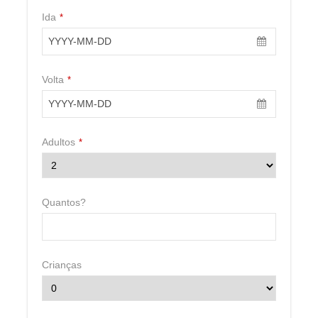
de janeiro ou o Carnaval na neve sem perder tempo
Ida
*
resolvendo cada detalhe separadamente.
Neve, França e
Volta
*
praticidade em
uma só viagem
Adultos
*
Os clubes Belambra são uma excelente escolha para
Quantos?
quem busca uma experiência de ski com estrutura,
conforto e conveniência.
Em vez de pensar apenas em hotel, o conceito é oferecer
Crianças
uma estadia mais completa: refeições, entretenimento,
estrutura para famílias e fácil acesso às montanhas,
dependendo do clube escolhido.