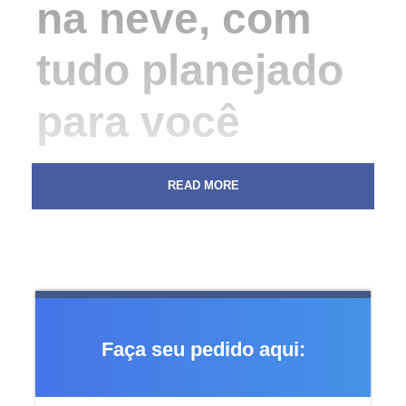
na neve, com
tudo planejado
para você
Viajar para esquiar na França pode ser muito mais
READ MORE
simples quando hospedagem, alimentação, estrutura
para famílias e serviços de neve estão organizados antes
do embarque.
Com a Snowonline, você monta sua viagem para os
clubes Belambra de forma personalizada, combinando
hospedagem, regime all inclusive, ski pass, aulas, aluguel
de equipamentos, traslados e seguro viagem em um
Faça seu pedido aqui:
único planejamento.
Uma opção prática para quem quer aproveitar as férias