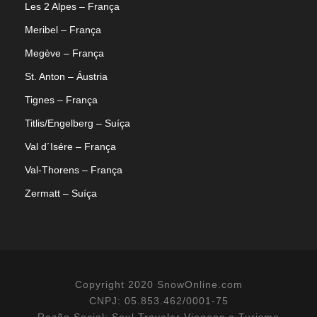
Les 2 Alpes – França
Meribel – França
Megève – França
St. Anton – Áustria
Tignes – França
Titlis/Engelberg – Suíça
Val d´Isére – França
Val-Thorens – França
Zermatt – Suíça
Copyright 2020 SnowOnline.com
CNPJ: 05.853.462/0001-75