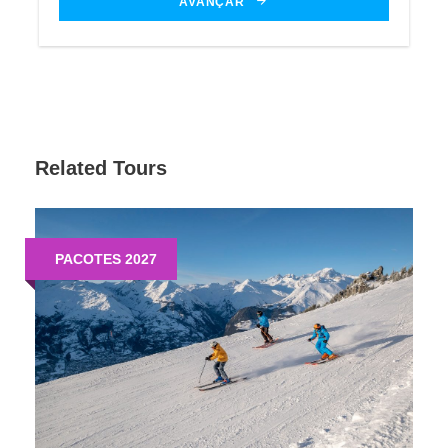
AVANÇAR
11%
Related Tours
AVANÇADO
PACOTES 2027
Sobre
Skiing in Cervinia — como é esquiar
aqui
Por que escolher Cervinia