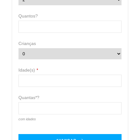
PISTAS:
147
Quantos?
MEIOS DE ELEVAÇÃO:
51
Crianças
31%
Idade(s)
*
INICIANTE
Quantas*?
com idades
58%
INTERMEDIÁRIO