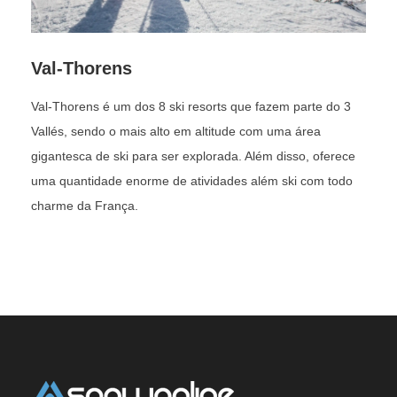
Áreas de aprendizado no
Cretaz
com esteiras de fácil
acesso e longas azuis para evolução progressiva.
Val-Thorens
Intermediários
Val-Thorens é um dos 8 ski resorts que fazem parte do 3
O “sweet spot” de Cervinia:
pistas largas e extensas
Vallés, sendo o mais alto em altitude com uma área
acima da linha das árvores, grooming eficiente e ligações
gigantesca de ski para ser explorada. Além disso, oferece
que permitem grandes quilometragens diárias.
uma quantidade enorme de atividades além ski com todo
Avançados
charme da França.
Clássicos do destino:
Ventina (~11 km)
do glaciar Plateau
Rosa até Cervinia; e longas vales para
Valtournenche
(ex.:
Reine Blanche/Gran Pista
, muito procurada), com
desníveis expressivos.
Freestyle & snowboard
Snowpark estruturado no setor italiano; terreno “flow”