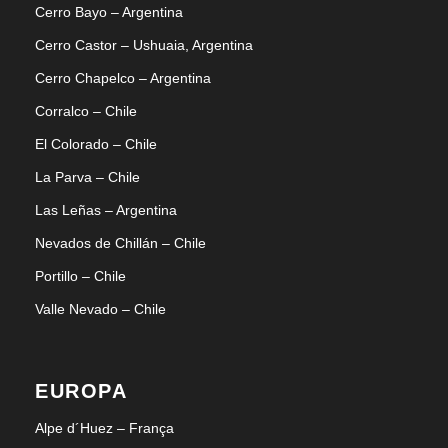
Cerro Bayo – Argentina
Cerro Castor – Ushuaia, Argentina
Planejando sua snowtrip?
Cerro Chapelco – Argentina
Peça um orçamento agora mesmo
Corralco – Chile
El Colorado – Chile
La Parva – Chile
EU QUERO
Las Leñas – Argentina
Nevados de Chillán – Chile
Portillo – Chile
Valle Nevado – Chile
Tabela comparativa
EUROPA
NA DÚVIDA AINDA? COMPARE AQUI AS
Alpe d´Huez – França
MONTANHAS!