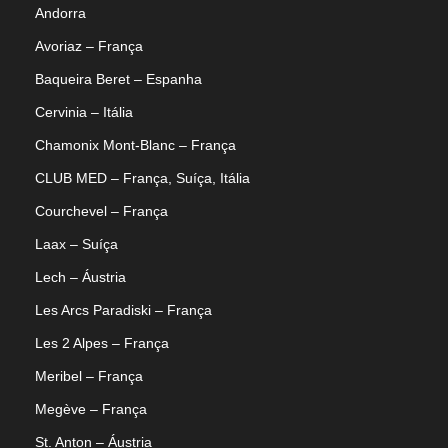
Andorra
Avoriaz – França
Baqueira Beret – Espanha
Cervinia – Itália
Chamonix Mont-Blanc – França
Blog & Dicas
CLUB MED – França, Suíça, Itália
Courchevel – França
Laax – Suíça
Lech – Áustria
Les Arcs Paradiski – França
Les 2 Alpes – França
Meribel – França
09/07/2026
Megève – França
Cervinia ou Zermatt: 7 diferenças para
St. Anton – Áustria
escolher