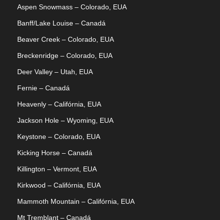
Aspen Snowmass – Colorado, EUA
[JAPÃO] CLUB MED JAPOW
SALE 2027
Banff/Lake Louise – Canadá
Beaver Creek – Colorado, EUA
CLUB MED JAPOW SALE 2026/2027
Breckenridge – Colorado, EUA
Deer Valley – Utah, EUA
[EUROPA] SKI WEEK VAL
THORENS 2026
Fernie – Canadá
Heavenly – Califórnia, EUA
EARLY BOOKINGS 2026 - EUROPA
USD 1,946
From
Jackson Hole – Wyoming, EUA
Keystone – Colorado, EUA
Kicking Horse – Canadá
Fotos
Killington – Vermont, EUA
Kirkwood – Califórnia, EUA
Mammoth Mountain – Califórnia, EUA
Mt Tremblant – Canadá