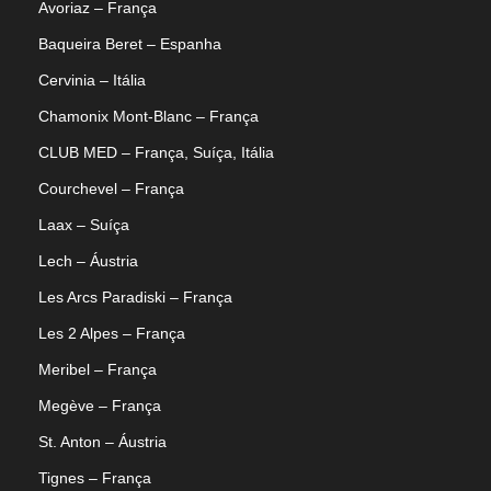
Avoriaz – França
Baqueira Beret – Espanha
Cervinia – Itália
18/11/2025
Guia Completo Val Thorens: neve,
Chamonix Mont-Blanc – França
pistas e dicas
CLUB MED – França, Suíça, Itália
Courchevel – França
Conheça Val Thorens, a estação mais alta da Europa.
Pistas amplas, après-ski famoso e neve garantida. Guia
Laax – Suíça
completo para sua viagem de ski.
Lech – Áustria
Les Arcs Paradiski – França
READ MORE
Les 2 Alpes – França
Meribel – França
MKT ST
Megève – França
BLOG E DICAS
,
DESTINOS
,
FRANÇA - 3 VALLEES
St. Anton – Áustria
Tignes – França