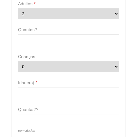
Adultos
*
+ INFOS
FOTOS
Quantos?
MAPAS
RESTAURANTES
Crianças
BASE:
2.300
metros
Idade(s)
*
TOPO:
3.320
metros
DROP VERTICAL:
930 metros
Quantas*?
MÉDIA DE NEVE ANUAL:
686 cm
com idades
PISTAS:
378