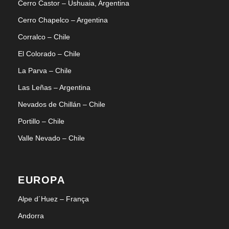
Cerro Castor – Ushuaia, Argentina
Planejando sua snowtrip?
Cerro Chapelco – Argentina
Peça um orçamento agora mesmo
Corralco – Chile
El Colorado – Chile
EU QUERO
La Parva – Chile
Las Leñas – Argentina
Nevados de Chillán – Chile
Portillo – Chile
Valle Nevado – Chile
Blog & Dicas
EUROPA
Alpe d´Huez – França
Andorra