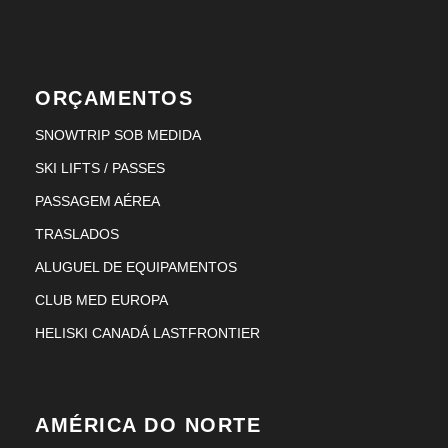
DICAS
SKI SCHOOL
ORÇAMENTOS
SNOWTRIP SOB MEDIDA
SKI LIFTS / PASSES
PASSAGEM AÉREA
Hotéis
TRASLADOS
ALUGUEL DE EQUIPAMENTOS
CLUB MED EUROPA
HELISKI CANADÁ LASTFRONTIER
[EUROPA & CANADÁ] CLUB
MED FLASH SALE 2027
USD 1,668
CLUB MED 26/27
From
AMÉRICA DO NORTE