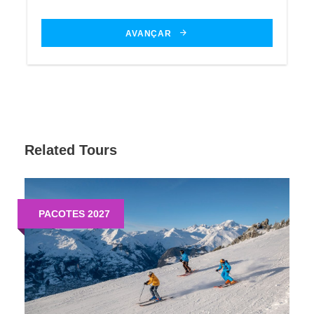
MEIOS DE ELEVAÇÃO:
172
AVANÇAR
7%
INICIANTE
Related Tours
PACOTES 2027
43%
INTERMEDIÁRIO