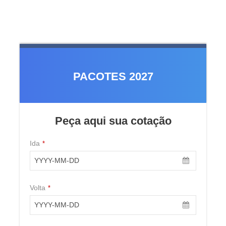
GASTRONOMIA
PACOTES 2027
[EUROPA & CANADÁ] CLUB
MED FLASH SALE 2027
USD 1,668
CLUB MED 26/27
From
Peça aqui sua cotação
[EUROPA] SKI WEEK VAL
Ida
*
THORENS 2026
EARLY BOOKINGS 2026 - EUROPA
USD 1,946
From
Volta
*