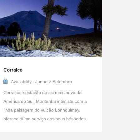
Corralco
Availability : Junho > Setembro
Corralco é estação de ski mais nova da
América do Sul. Montanha intimista com a
linda paisagem do vulcão Lonnquimay,
oferece ótimo serviço aos seus hóspedes.