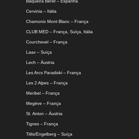
Baqueira Beret – Espanha
Cervinia – Itália
Chamonix Mont-Blanc – França
CLUB MED – França, Suíça, Itália
Courchevel – França
Laax – Suíça
Lech – Áustria
Les Arcs Paradiski – França
Les 2 Alpes – França
Meribel – França
Megève – França
St. Anton – Áustria
Tignes – França
Titlis/Engelberg – Suíça