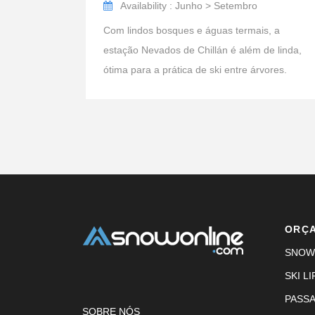
Availability : Junho > Setembro
Com lindos bosques e águas termais, a
estação Nevados de Chillán é além de linda,
ótima para a prática de ski entre árvores.
ORÇ
SNOW
SKI LI
PASS
SOBRE NÓS