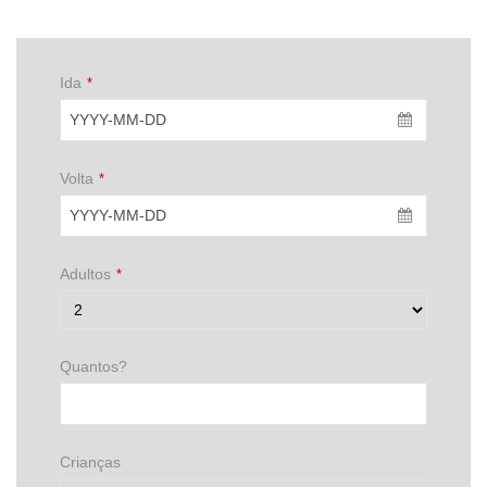
Ida
*
Volta
*
Adultos
*
Quantos?
Crianças