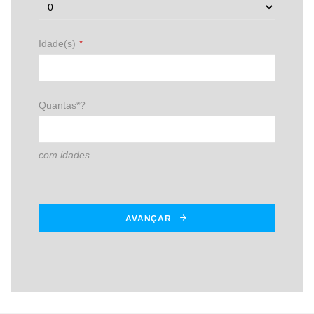
Idade(s)
*
Quantas*?
com idades
AVANÇAR