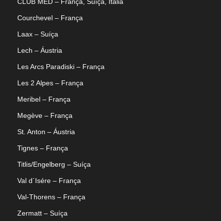
CLUB MED – França, Suíça, Itália
Courchevel – França
Laax – Suíça
Lech – Áustria
Les Arcs Paradiski – França
Les 2 Alpes – França
Meribel – França
Megève – França
St. Anton – Áustria
Tignes – França
Titlis/Engelberg – Suíça
Val d´Isére – França
Val-Thorens – França
Zermatt – Suíça