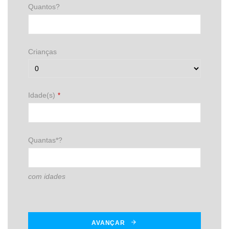
Quantos?
Crianças
Idade(s)
*
Quantas*?
com idades
AVANÇAR