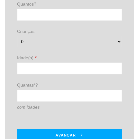
Quantos?
Crianças
Idade(s)
*
Quantas*?
com idades
AVANÇAR