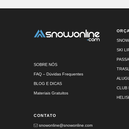
ORÇ
SNOW
SKI LI
PASS
SOBRE NÓS
TRAS
FAQ – Dúvidas Frequentes
ALUG
BLOG E DICAS
CLUB
Materiais Gratuitos
HELIS
CONTATO
snowonline@snowonline.com