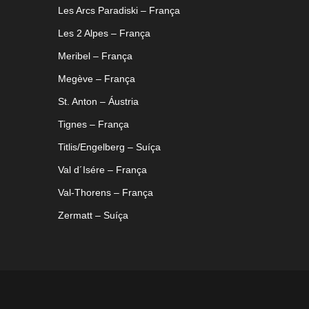
Les Arcs Paradiski – França
Les 2 Alpes – França
Meribel – França
Megève – França
St. Anton – Áustria
Tignes – França
Titlis/Engelberg – Suíça
Val d´Isére – França
Val-Thorens – França
Zermatt – Suíça