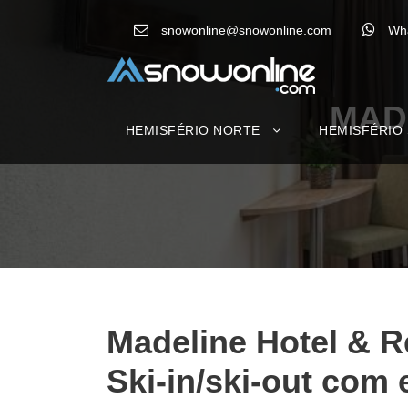
snowonline@snowonline.com
Wh
MAD
HEMISFÉRIO NORTE
HEMISFÉRIO
Madeline Hotel & 
Ski-in/ski-out com 