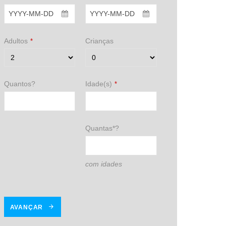
Adultos
Crianças
*
Quantos?
Idade(s)
*
Quantas*?
com idades
AVANÇAR