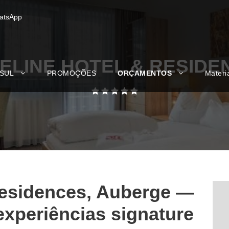
atsApp
ELINE HOTEL & RESIDE
 SUL
PROMOÇÕES
ORÇAMENTOS
Materi
Residences, Auberge —
experiências signature