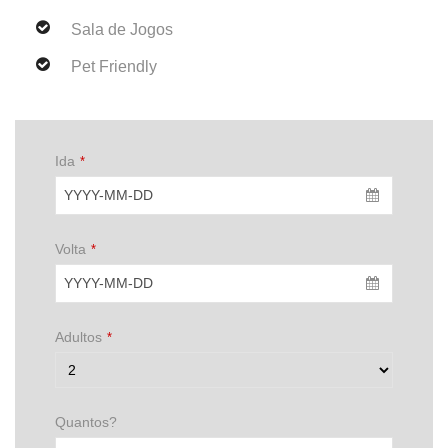
Sala de Jogos
Pet Friendly
Ida
*
Volta
*
Adultos
*
Quantos?