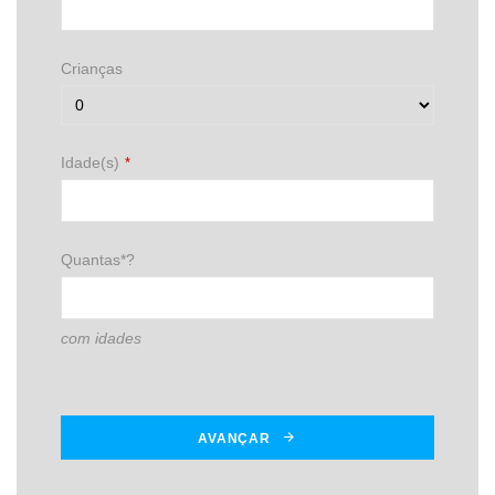
Crianças
Idade(s)
*
Quantas*?
com idades
AVANÇAR