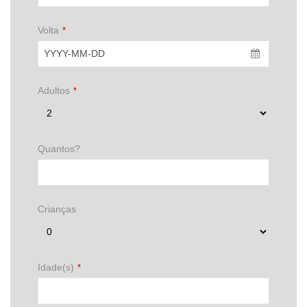
Volta
*
Adultos
*
Quantos?
Crianças
Idade(s)
*