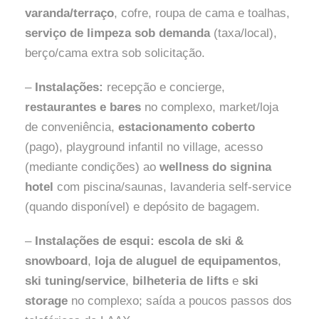
varanda/terraço
, cofre, roupa de cama e toalhas,
serviço de limpeza sob demanda
(taxa/local),
berço/cama extra sob solicitação.
–
Instalações:
recepção e concierge,
restaurantes e bares
no complexo, market/loja
de conveniência,
estacionamento coberto
(pago), playground infantil no village, acesso
(mediante condições) ao
wellness do signina
hotel
com piscina/saunas, lavanderia self-service
(quando disponível) e depósito de bagagem.
–
Instalações de esqui:
escola de ski &
snowboard
,
loja de aluguel de equipamentos
,
ski tuning/service
,
bilheteria de lifts
e
ski
storage
no complexo; saída a poucos passos dos