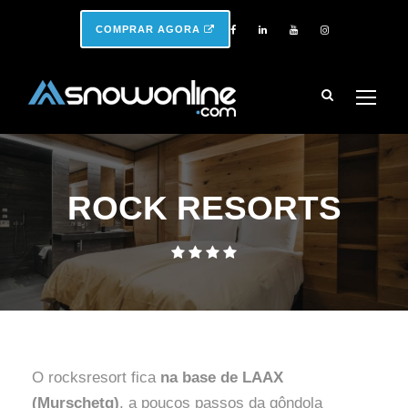
COMPRAR AGORA
ROCK RESORTS
O rocksresort fica
na base de LAAX
(Murschetg)
, a poucos passos da gôndola