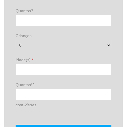
Quantos?
Crianças
Idade(s)
*
Quantas*?
com idades