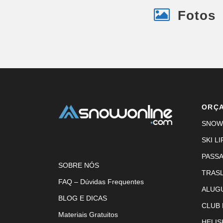
Fotos
ORÇ
SNOW
SKI LI
PASS
SOBRE NÓS
TRAS
FAQ – Dúvidas Frequentes
ALUG
BLOG E DICAS
CLUB
Materiais Gratuitos
HELIS