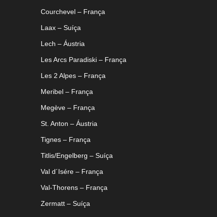
Courchevel – França
Laax – Suíça
Lech – Áustria
Les Arcs Paradiski – França
Les 2 Alpes – França
Meribel – França
Megève – França
St. Anton – Áustria
Tignes – França
Titlis/Engelberg – Suíça
Val d´Isére – França
Val-Thorens – França
Zermatt – Suíça