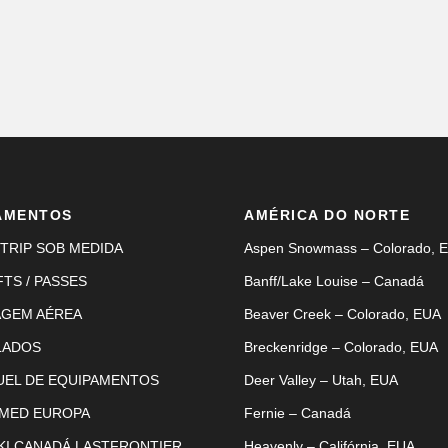
AMENTOS
AMÉRICA DO NORTE
TRIP SOB MEDIDA
Aspen Snowmass – Colorado, 
FTS / PASSES
Banff/Lake Louise – Canadá
AGEM AÉREA
Beaver Creek – Colorado, EUA
LADOS
Breckenridge – Colorado, EUA
UEL DE EQUIPAMENTOS
Deer Valley – Utah, EUA
 MED EUROPA
Fernie – Canadá
KI CANADÁ LASTFRONTIER
Heavenly – Califórnia, EUA