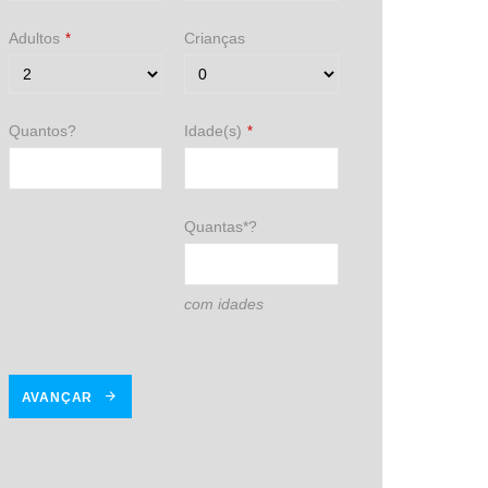
Adultos
Crianças
*
Quantos?
Idade(s)
*
Quantas*?
com idades
AVANÇAR