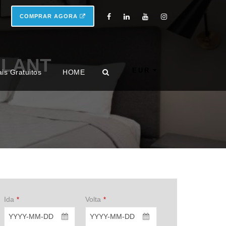
COMPRAR AGORA
BLANT
EUR
ais Gratuitos
HOME
Ida
Volta
*
*