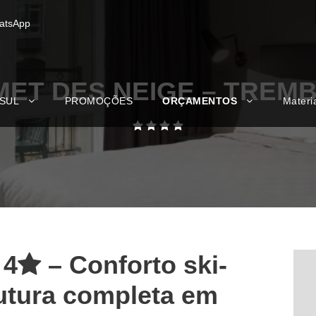
atsApp
ET DES NEIGE – TREM
 SUL
PROMOÇÕES
ORÇAMENTOS
Materi
 4
– Conforto ski-
rutura completa em