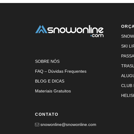
ORÇ
SNOW
SKI LI
PASS
SOBRE NÓS
TRAS
FAQ – Dúvidas Frequentes
ALUG
BLOG E DICAS
CLUB
Materiais Gratuitos
HELIS
CONTATO
snowonline@snowonline.com