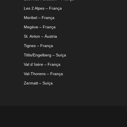
Les 2 Alpes – França
Meribel – França
Megève – França
St. Anton – Áustria
Tignes – França
Titlis/Engelberg – Suíça
Val d´Isére – França
Val-Thorens – França
Zermatt – Suíça