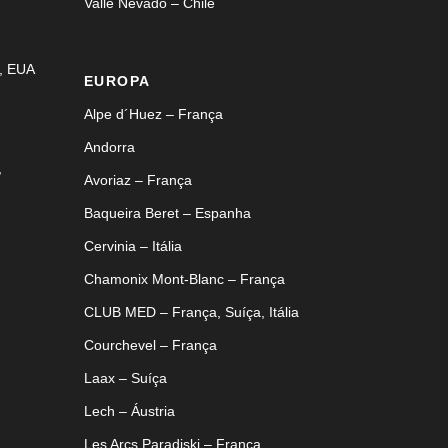
Valle Nevado – Chile
, EUA
EUROPA
Alpe d´Huez – França
Andorra
,
Avoriaz – França
Baqueira Beret – Espanha
Cervinia – Itália
Chamonix Mont-Blanc – França
CLUB MED – França, Suíça, Itália
Courchevel – França
Laax – Suíça
Lech – Áustria
Les Arcs Paradiski – França