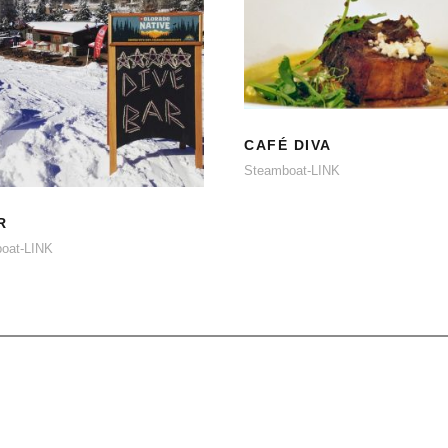
CAFÉ DIVA
T-BAR
CAFÉ DIVA
Steamboat-LINK
R
oat-LINK