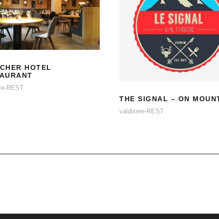
AVANCHER HOTEL
RESTAURANT
THE SIGNAL – ON
MOUNTAIN
CHER HOTEL
TAURANT
ere-REST
THE SIGNAL – ON MOUN
valdisere-REST