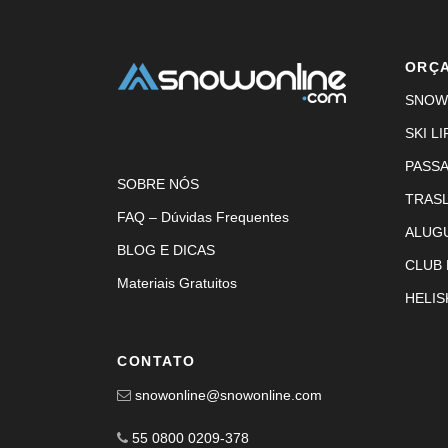
ORÇ
SNOW
SKI LI
PASS
SOBRE NÓS
TRAS
FAQ – Dúvidas Frequentes
ALUG
BLOG E DICAS
CLUB
Materiais Gratuitos
HELIS
CONTATO
snowonline@snowonline.com
55 0800 0209-378