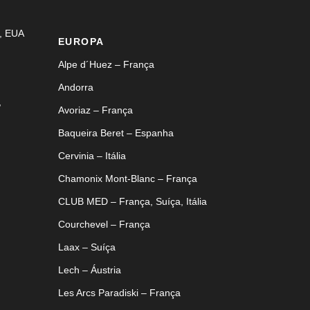
, EUA
EUROPA
Alpe d´Huez – França
Andorra
,
Avoriaz – França
Baqueira Beret – Espanha
Cervinia – Itália
Chamonix Mont-Blanc – França
CLUB MED – França, Suíça, Itália
Courchevel – França
Laax – Suíça
Lech – Áustria
Les Arcs Paradiski – França