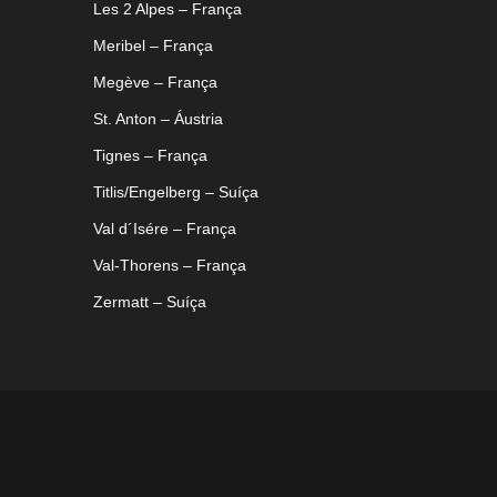
Les 2 Alpes – França
Meribel – França
Megève – França
St. Anton – Áustria
Tignes – França
Titlis/Engelberg – Suíça
Val d´Isére – França
Val-Thorens – França
Zermatt – Suíça