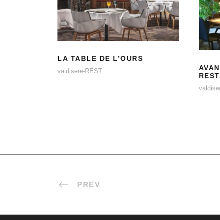
LA TABLE DE
L’OURS
LA TABLE DE L’OURS
AVAN
valdisere-REST
RES
valdis
PREV