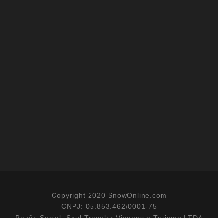
Copyright 2020 SnowOnline.com
CNPJ: 05.853.462/0001-75
Razão Social: Soul Traveler Viagens e Turismo LTDA