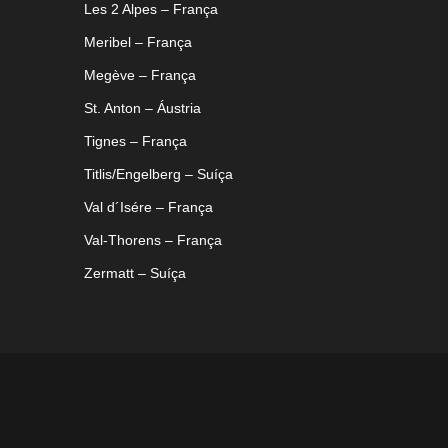
Les 2 Alpes – França
Meribel – França
Megève – França
St. Anton – Áustria
Tignes – França
Titlis/Engelberg – Suíça
Val d´Isére – França
Val-Thorens – França
Zermatt – Suíça