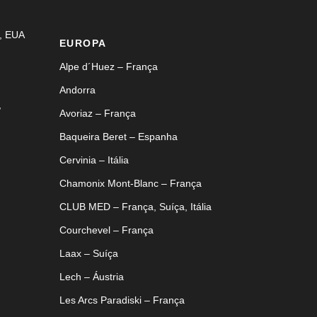
, EUA
EUROPA
Alpe d´Huez – França
Andorra
,
Avoriaz – França
Baqueira Beret – Espanha
Cervinia – Itália
Chamonix Mont-Blanc – França
CLUB MED – França, Suíça, Itália
Courchevel – França
Laax – Suíça
Lech – Áustria
Les Arcs Paradiski – França