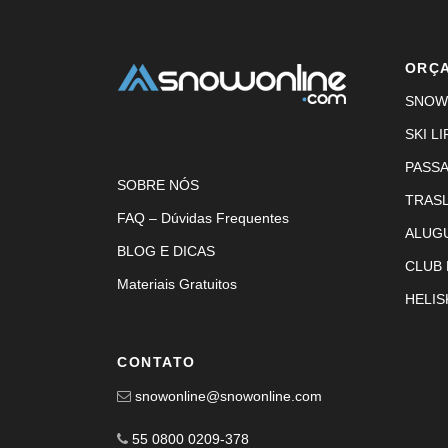
ORÇ
SNOW
SKI LI
PASS
SOBRE NÓS
TRAS
FAQ – Dúvidas Frequentes
ALUG
BLOG E DICAS
CLUB
Materiais Gratuitos
HELIS
CONTATO
snowonline@snowonline.com
55 0800 0209-378