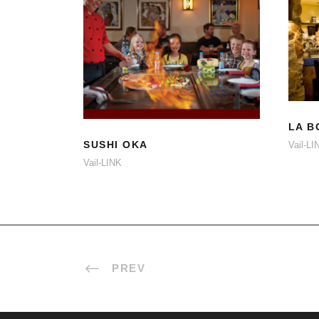
SUSHI OKA
LA B
SUSHI OKA
Vail-LI
Vail-LINK
PREV