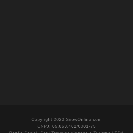
Copyright 2020 SnowOnline.com
CNPJ: 05.853.462/0001-75
Razão Social: Soul Traveler Viagens e Turismo LTDA