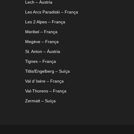
Lech – Áustria
Les Arcs Paradiski – França
Les 2 Alpes – França
Meribel – França
Megève – França
St. Anton – Áustria
Tignes – França
Titlis/Engelberg – Suíça
Val d´Isére – França
Val-Thorens – França
Zermatt – Suíça