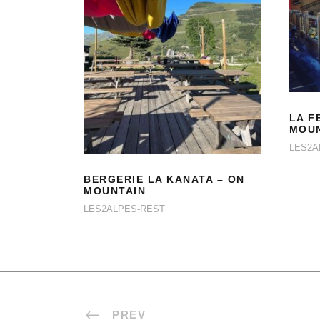
BERGERIE LA
KANATA – ON
LA F
MOUNTAIN
MOUN
LES2A
BERGERIE LA KANATA – ON
MOUNTAIN
LES2ALPES-REST
PREV