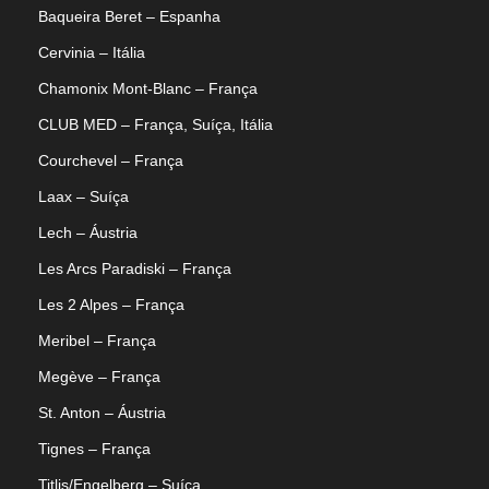
Baqueira Beret – Espanha
Cervinia – Itália
Chamonix Mont-Blanc – França
CLUB MED – França, Suíça, Itália
Courchevel – França
Laax – Suíça
Lech – Áustria
Les Arcs Paradiski – França
Les 2 Alpes – França
Meribel – França
Megève – França
St. Anton – Áustria
Tignes – França
Titlis/Engelberg – Suíça