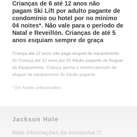
Crianças de 6 até 12 anos não
pagam
Ski
Lift por adulto pagante de
condomínio ou hotel por no mínimo
04 noites*. Não vale para o período de
Natal e Reveillón. Crianças de até 5
anos esquiam sempre de graça
Criança até 12 anos não paga aluguel de equipamento.
01 Criança até 12 anos por 01 Adulto pagante de Aluguel
de Equipamento. Criança ganha o mesmo período de
aluguel de equipamento do Adulto pagante.
* Em hotéis selecionados
Jackson Hole
Mais informações da montanha !?