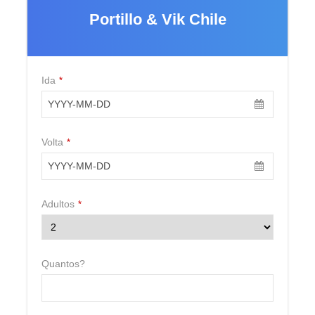
Portillo & Vik Chile
Ida
*
Termos e Condições
Volta
*
Aplicar um desconto de 20% em cada hotel sobre
os preços publicados.
Válido para Mini Weeks 4 noites (sábado a quarta)
Adultos
*
ou Ski Week 7 noites entre 20/06 a 26/09 de 2026
no
Hotel Portillo
,
Octogóno
ou
Chalés
. Não se aplica
em Inca Lodge.
Vik Chile
: disponível no programa Full Experience.
Quantos?
As estadias devem ser combinadas na mesma
viagem.
É pessoal e intransferível.