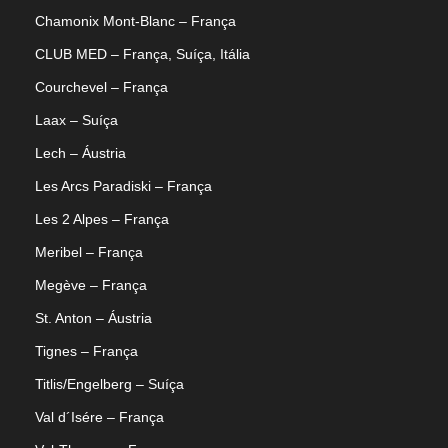
Chamonix Mont-Blanc – França
CLUB MED – França, Suíça, Itália
Courchevel – França
Laax – Suíça
Lech – Áustria
Les Arcs Paradiski – França
Les 2 Alpes – França
Meribel – França
Megève – França
St. Anton – Áustria
Tignes – França
Titlis/Engelberg – Suíça
Val d´Isére – França