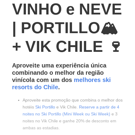
VINHO e NEVE
| PORTILLO🏔️
+ VIK CHILE 🍷
Aproveite uma experiência única
combinando o melhor da região
vinícola com um dos
melhores ski
resorts do Chile
.
Aproveite esta promoção que combina o melhor dos
hotéis
Ski Portillo
e Vik Chile.
Reserve a partir de 4
noites no Ski Portillo (Mini Week ou Ski Week)
e 3
noites no Vik Chile e ganhe 20% de desconto em
ambas as estadias.