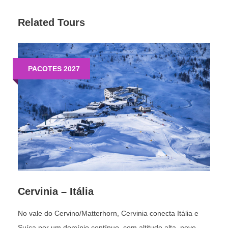
Portillo
Related Tours
Mais informações da montanha !?
PACOTES 2027
SAIBA TUDO AQUI
Cervinia – Itália
No vale do Cervino/Matterhorn, Cervinia conecta Itália e
Suíça por um domínio contínuo, com altitude alta, neve