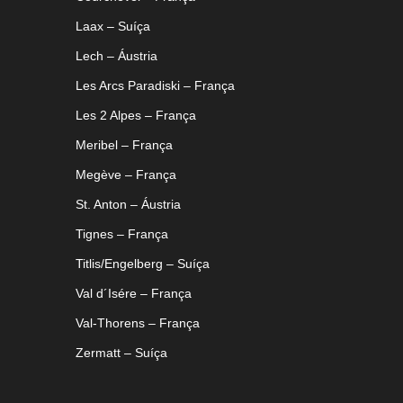
Laax – Suíça
Lech – Áustria
Les Arcs Paradiski – França
Les 2 Alpes – França
Meribel – França
Megève – França
St. Anton – Áustria
Tignes – França
Titlis/Engelberg – Suíça
Val d´Isére – França
Val-Thorens – França
Zermatt – Suíça