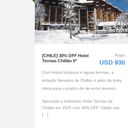
From
[CHILE] 30% OFF Hotel
Termas Chillán 5*
USD 930
Com lindos bosques e águas termais, a
estação Nevados de Chillán é além de linda,
ótima para a prática de ski entre árvores.
Aproveite o lindíssimo Hotel Termas de
Chillán em 2026 com 30% OFF. Válido nas
[…]