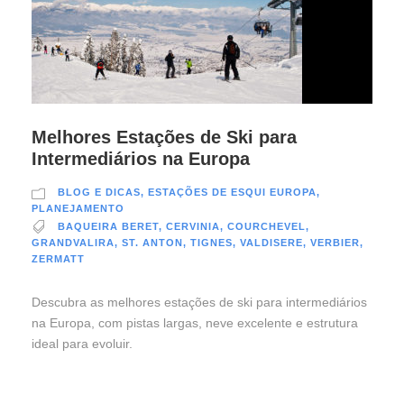
Melhores Estações de Ski para
Intermediários na Europa
BLOG E DICAS
,
ESTAÇÕES DE ESQUI EUROPA
,
PLANEJAMENTO
BAQUEIRA BERET
,
CERVINIA
,
COURCHEVEL
,
GRANDVALIRA
,
ST. ANTON
,
TIGNES
,
VALDISERE
,
VERBIER
,
ZERMATT
Descubra as melhores estações de ski para intermediários
na Europa, com pistas largas, neve excelente e estrutura
ideal para evoluir.