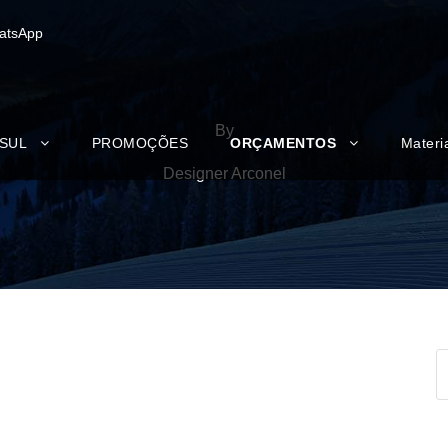
atsApp
By
 SUL
PROMOÇÕES
ORÇAMENTOS
Materi
Designer Arconel