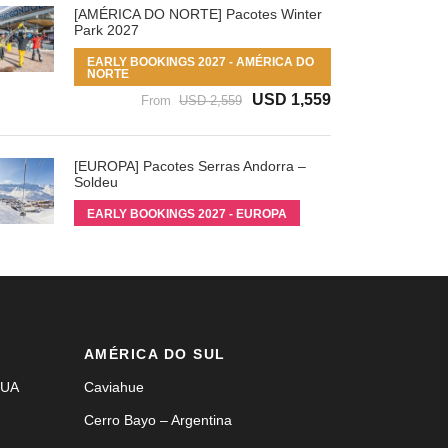
[AMÉRICA DO NORTE] Pacotes Winter
Park 2027
EARLY BOOKINGS 2027 - AMÉRICA DO
NORTE
USD 1,559
From
USD 2,559
[EUROPA] Pacotes Serras Andorra –
Soldeu
EARLY BOOKINGS 2027 - EUROPA
AMÉRICA DO SUL
EUA
Caviahue
Cerro Bayo – Argentina