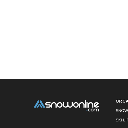
ORÇ
SNOW
SKI LI