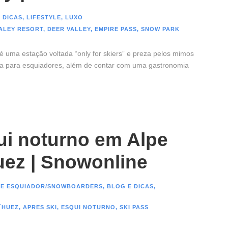
 DICAS
,
LIFESTYLE
,
LUXO
ALEY RESORT
,
DEER VALLEY
,
EMPIRE PASS
,
SNOW PARK
 é uma estação voltada “only for skiers” e preza pelos mimos
 para esquiadores, além de contar com uma gastronomia
ui noturno em Alpe
uez | Snowonline
DE ESQUIADOR/SNOWBOARDERS
,
BLOG E DICAS
,
´HUEZ
,
APRES SKI
,
ESQUI NOTURNO
,
SKI PASS