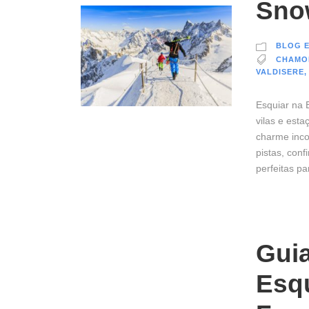
Sno
BLOG E
CHAMO
VALDISERE
,
Esquiar na 
vilas e est
charme inco
pistas, con
perfeitas p
Gui
Esqu