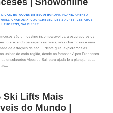
nceses | Snowonline
 DICAS
,
ESTAÇÕES DE ESQUI EUROPA
,
PLANEJAMENTO
´HUEZ
,
CHAMONIX
,
COURCHEVEL
,
LES 2 ALPES
,
LES ARCS
,
AL THORENS
,
VALDISERE
anceses são um destino incomparável para esquiadores de
veis, oferecendo paisagens incríveis, vilas charmosas e uma
dade de estações de esqui. Neste guia, exploramos as
icas únicas de cada região, desde os famosos Alpes Franceses
 os ensolarados Alpes do Sul, para ajudá-lo a planejar suas
ias...
 Ski Lifts Mais
íveis do Mundo |