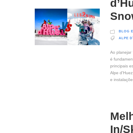
d’Hu
Sno
BLOG E
ALPE D
Ao planejar 
é fundament
principais 
Alpe d'Huez
e instalaçõe
Melh
In/S