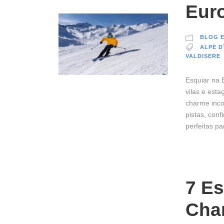
Eur
BLOG E
ALPE D
VALDISERE
Esquiar na 
vilas e est
charme inco
pistas, con
perfeitas p
7 Es
Cha