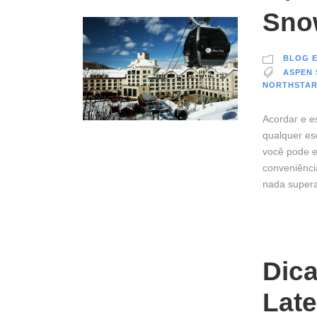
Sno
BLOG E
ASPEN
NORTHSTA
Acordar e e
qualquer esq
você pode e
conveniênci
nada supera
Dica
Late