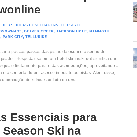
wonline
 DICAS
,
DICAS HOSPEDAGENS
,
LIFESTYLE
 SNOWMASS
,
BEAVER CREEK
,
JACKSON HOLE
,
MAMMOTH
,
R
,
PARK CITY
,
TELLURIDE
star a poucos passos das pistas de esqui é o sonho de
uiador. Hospedar-se em um hotel ski-in/ski-out significa que
squiar diretamente para e das acomodações, aproveitando a
a e o conforto de um acesso imediato às pistas. Além disso,
 a sensação de relaxar ao lado de uma...
s Essenciais para
 Season Ski na