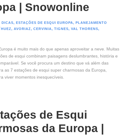
opa | Snowonline
 DICAS
,
ESTAÇÕES DE ESQUI EUROPA
,
PLANEJAMENTO
´HUEZ
,
AVORIAZ
,
CERVINIA
,
TIGNES
,
VAL THORENS
,
Europa é muito mais do que apenas aproveitar a neve. Muitas
ações de esqui combinam paisagens deslumbrantes, história e
mparável. Se você procura um destino que vá além das
fira as 7 estações de esqui super charmosas da Europa,
ara viver momentos inesquecíveis.
tações de Esqui
rmosas da Europa |