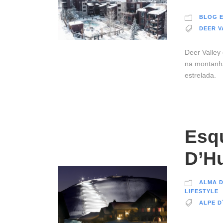
BLOG E
DEER V
Deer Valley
na montanha
estrelada.
Esq
D’H
ALMA 
LIFESTYLE
ALPE D