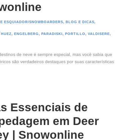
wonline
DE ESQUIADOR/SNOWBOARDERS
,
BLOG E DICAS
,
´HUEZ
,
ENGELBERG
,
PARADISKI
,
PORTILLO
,
VALDISERE
,
 destinos de neve é sempre especial, mas você sabia que
éricos são verdadeiros destaques por suas características
s Essenciais de
pedagem em Deer
ey | Snowonline