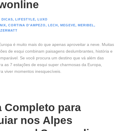
wonline
 DICAS
,
LIFESTYLE
,
LUXO
NIX
,
CORTINA D'AMPEZO
,
LECH
,
MEGEVE
,
MERIBEL
,
ZERMATT
Europa é muito mais do que apenas aproveitar a neve. Muitas
ações de esqui combinam paisagens deslumbrantes, história e
mparável. Se você procura um destino que vá além das
fira as 7 estações de esqui super charmosas da Europa,
ara viver momentos inesquecíveis.
a Completo para
iar nos Alpes