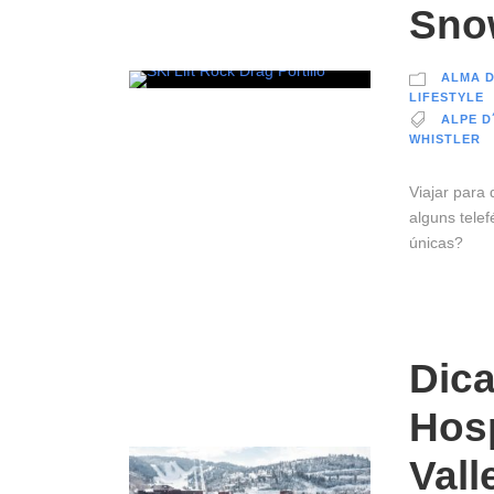
Sno
ALMA 
LIFESTYLE
ALPE D
WHISTLER
Viajar para
alguns telef
únicas?
Dica
Hos
Vall