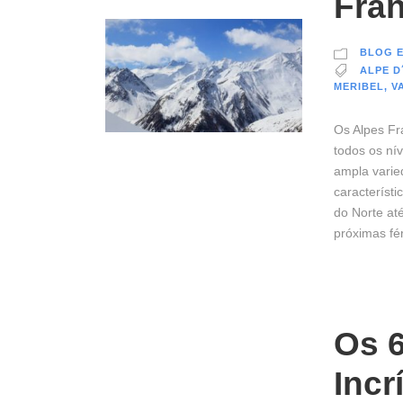
Fra
BLOG E
ALPE D
MERIBEL
,
V
Os Alpes Fr
todos os ní
ampla varie
característ
do Norte até
próximas fér
Os 6
Incr