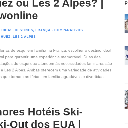
ez ou Les 2 Alpes? |
P
wonline
 DICAS
,
DESTINOS
,
FRANÇA - COMPARATIVOS
´HUEZ
,
LES 2 ALPES
férias de esqui em família na França, escolher o destino ideal
al para garantir uma experiência memorável. Duas das
estações de esqui que atendem às necessidades familiares são
 e Les 2 Alpes. Ambas oferecem uma variedade de atividades
s que tornam as férias em família agradáveis e divertidas.
ores Hotéis Ski-
ki-Out dos EUA |