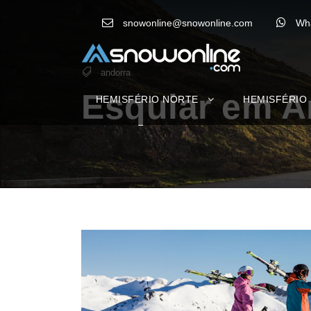
snowonline@snowonline.com
Wh
andorra
Esquiar em An
HEMISFÉRIO NORTE
HEMISFÉRIO