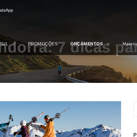
atsApp
dorra: 7 dicas par
 SUL
PROMOÇÕES
ORÇAMENTOS
Materi
P