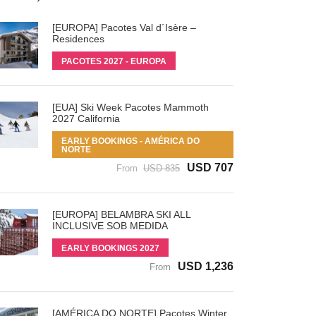
[EUROPA] Pacotes Val d´Isère –
Residences
PACOTES 2027 - EUROPA
[EUA] Ski Week Pacotes Mammoth
2027 California
EARLY BOOKINGS - AMÉRICA DO
NORTE
USD 707
From
USD 835
[EUROPA] BELAMBRA SKI ALL
INCLUSIVE SOB MEDIDA
EARLY BOOKINGS 2027
USD 1,236
From
[AMÉRICA DO NORTE] Pacotes Winter