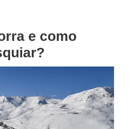
orra e como
squiar?