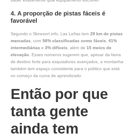
saber exatamente qual equipamento escolher.
4. A proporção de pistas fáceis é
favorável
Segundo o Skiresort.info, Las Leñas tem
29 km de pistas
marcadas
, com
56% classificadas como fáceis
,
41%
intermediárias
e
3% difíceis
, além de
15 meios de
elevação
. Esses números sugerem que, apesar da fama
de destino forte para esquiadores avançados, a montanha
também tem espaço consistente para o público que está
no começo da curva de aprendizado.
Então por que
tanta gente
ainda tem