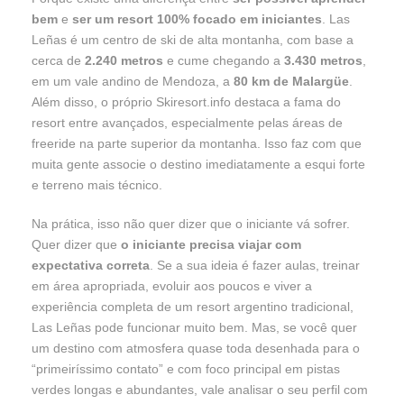
bem
e
ser um resort 100% focado em iniciantes
. Las
Leñas é um centro de ski de alta montanha, com base a
cerca de
2.240 metros
e cume chegando a
3.430 metros
,
em um vale andino de Mendoza, a
80 km de Malargüe
.
Além disso, o próprio Skiresort.info destaca a fama do
resort entre avançados, especialmente pelas áreas de
freeride na parte superior da montanha. Isso faz com que
muita gente associe o destino imediatamente a esqui forte
e terreno mais técnico.
Na prática, isso não quer dizer que o iniciante vá sofrer.
Quer dizer que
o iniciante precisa viajar com
expectativa correta
. Se a sua ideia é fazer aulas, treinar
em área apropriada, evoluir aos poucos e viver a
experiência completa de um resort argentino tradicional,
Las Leñas pode funcionar muito bem. Mas, se você quer
um destino com atmosfera quase toda desenhada para o
“primeiríssimo contato” e com foco principal em pistas
verdes longas e abundantes, vale analisar o seu perfil com