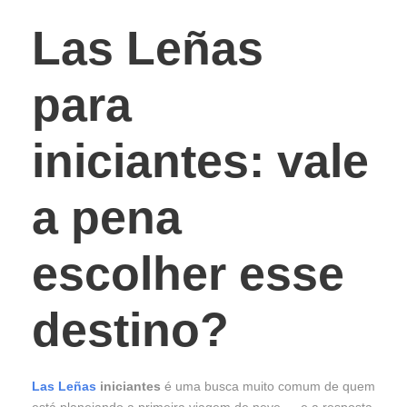
Las Leñas
para
iniciantes: vale
a pena
escolher esse
destino?
Las Leñas
iniciantes
é uma busca muito comum de quem