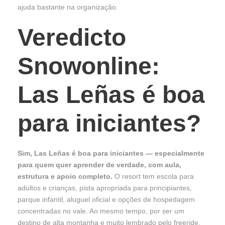
ajuda bastante na organização.
Veredicto
Snowonline:
Las Leñas é boa
para iniciantes?
Sim, Las Leñas é boa para iniciantes — especialmente
para quem quer aprender de verdade, com aula,
estrutura e apoio completo.
O resort tem escola para
adultos e crianças, pista apropriada para principiantes,
parque infantil, aluguel oficial e opções de hospedagem
concentradas no vale. Ao mesmo tempo, por ser um
destino de alta montanha e muito lembrado pelo freeride,