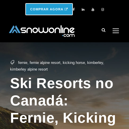
COMPRAR AGORA
fernie
,
fernie alpine resort
,
kicking horse
,
kimberley
,
kimberley alpine resort
Ski Resorts no
Canadá:
Fernie, Kicking