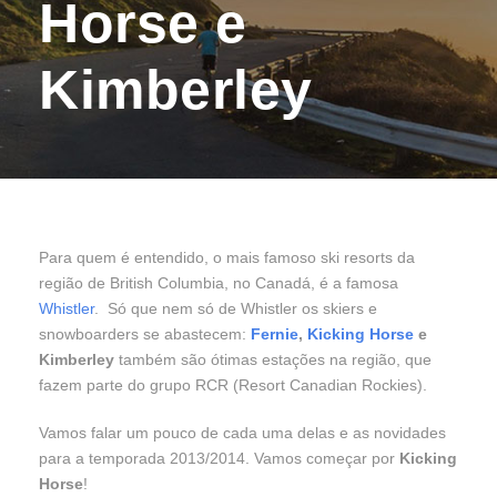
Horse e
Kimberley
Para quem é entendido, o mais famoso ski resorts da
região de British Columbia, no Canadá, é a famosa
Whistler
. Só que nem só de Whistler os skiers e
snowboarders se abastecem:
Fernie
,
Kicking Horse
e
Kimberley
também são ótimas estações na região, que
fazem parte do grupo RCR (Resort Canadian Rockies).
Vamos falar um pouco de cada uma delas e as novidades
para a temporada 2013/2014. Vamos começar por
Kicking
Horse
!