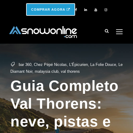
COMPRAR AGORA
bar 360
,
Chez Pépé Nicolas
,
L'Épicurien
,
La Folie Douce
,
Le
Diamant Noir
,
malaysia club
,
val thorens
Guia Completo
Val Thorens:
neve, pistas e