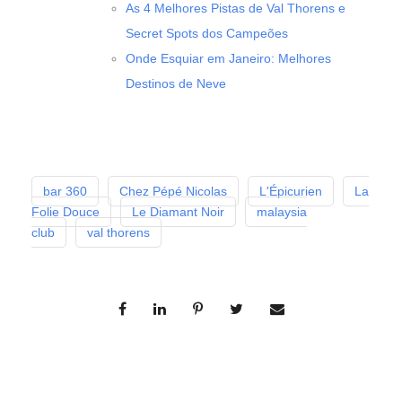
As 4 Melhores Pistas de Val Thorens e
Secret Spots dos Campeões
Onde Esquiar em Janeiro: Melhores
Destinos de Neve
bar 360
Chez Pépé Nicolas
L'Épicurien
La
Folie Douce
Le Diamant Noir
malaysia
club
val thorens