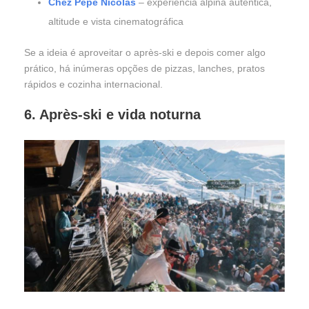
Chez Pépé Nicolas
– experiência alpina autêntica,
altitude e vista cinematográfica
Se a ideia é aproveitar o après-ski e depois comer algo
prático, há inúmeras opções de pizzas, lanches, pratos
rápidos e cozinha internacional.
6. Après-ski e vida noturna