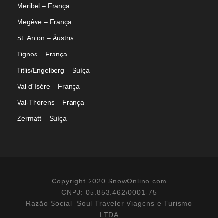
Meribel – França
Megève – França
St. Anton – Áustria
Tignes – França
Titlis/Engelberg – Suíça
Val d´Isére – França
Val-Thorens – França
Zermatt – Suíça
Copyright 2020 SnowOnline.com
CNPJ: 05.853.462/0001-75
Razão Social: Soul Traveler Viagens e Turismo
LTDA